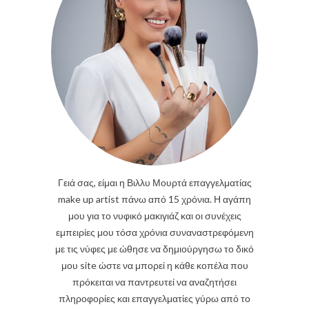
Γειά σας, είμαι η Βιλλυ Μουρτά επαγγελματίας
make up artist πάνω από 15 χρόνια. Η αγάπη
μου για το νυφικό μακιγιάζ και οι συνέχεις
εμπειρίες μου τόσα χρόνια συναναστρεφόμενη
με τις νύφες με ώθησε να δημιούργησω το δικό
μου site ώστε να μπορεί η κάθε κοπέλα που
πρόκειται να παντρευτεί να αναζητήσει
πληροφορίες και επαγγελματίες γύρω από το