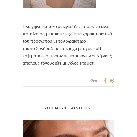
Ένα γήινο, φυσικό μακιγιάζ δεν μπορεί να είναι
ποτέ λάθος, μιας και ενισχύει τα χαρακτηριστικά
του προσώπου με τον ωραιότερο
τρόπο.Συνδυαζεται υπεροχα με υγρά soft
κοψίματα στο πρόσωπο και κραγιον σε γήινους
απαλους τόνους είτε με γκλος είτε ματ .
Share
YOU MIGHT ALSO LIKE