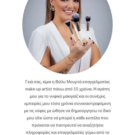
Γειά σας, είμαι η Βιλλυ Μουρτά επαγγελματίας
make up artist πάνω από 15 χρόνια. Η αγάπη
μου για το νυφικό μακιγιάζ και οι συνέχεις
εμπειρίες μου τόσα χρόνια συναναστρεφόμενη
με τις νύφες με ώθησε να δημιούργησω το δικό
μου site ώστε να μπορεί η κάθε κοπέλα που
πρόκειται να παντρευτεί να αναζητήσει
πληροφορίες και επαγγελματίες γύρω από το