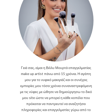
Γειά σας, είμαι η Βιλλυ Μουρτά επαγγελματίας
make up artist πάνω από 15 χρόνια. Η αγάπη
μου για το νυφικό μακιγιάζ και οι συνέχεις
εμπειρίες μου τόσα χρόνια συναναστρεφόμενη
με τις νύφες με ώθησε να δημιούργησω το δικό
μου site ώστε να μπορεί η κάθε κοπέλα που
πρόκειται να παντρευτεί να αναζητήσει
πληροφορίες και επαγγελματίες γύρω από το