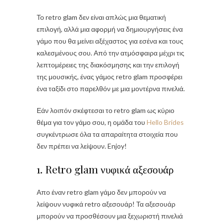
Το retro glam δεν είναι απλώς μια θεματική
επιλογή, αλλά μια αφορμή να δημιουργήσεις ένα
γάμο που θα μείνει αξέχαστος για εσένα και τους
καλεσμένους σου. Από την ατμόσφαιρα μέχρι τις
λεπτομέρειες της διακόσμησης και την επιλογή
της μουσικής, ένας γάμος retro glam προσφέρει
ένα ταξίδι στο παρελθόν με μια μοντέρνα πινελιά.
Εάν λοιπόν σκέφτεσαι το retro glam ως κύριο
θέμα για τον γάμο σου, η ομάδα του
Hello Brides
συγκέντρωσε όλα τα απαραίτητα στοιχεία που
δεν πρέπει να λείψουν. Enjoy!
1. Retro glam νυφικά αξεσουάρ
Απο έναν retro glam γάμο δεν μπορούν να
λείψουν νυφικά retro αξεσουάρ! Τα αξεσουάρ
μπορούν να προσθέσουν μια ξεχωριστή πινελιά