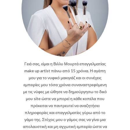
Γειά σας, είμαι η Βιλλυ Μουρτά επαγγελματίας
make up artist πάνω από 15 χρόνια. Η αγάπη
μου για το νυφικό μακιγιάζ και οι συνέχεις
εμπειρίες μου τόσα χρόνια συναναστρεφόμενη
με τις νύφες με ώθησε να δημιούργησω το δικό
μου site ώστε να μπορεί η κάθε κοπέλα που
πρόκειται να παντρευτεί να αναζητήσει
πληροφορίες και επαγγελματίες γύρω από το
γάμο της. Στόχος μου ο γάμος σας να γίνει μια
απολαυστική και μη αγχωτική εμπειρία ώστε να