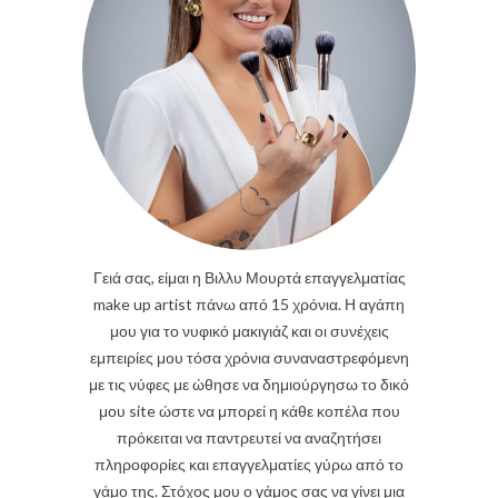
Γειά σας, είμαι η Βιλλυ Μουρτά επαγγελματίας
make up artist πάνω από 15 χρόνια. Η αγάπη
μου για το νυφικό μακιγιάζ και οι συνέχεις
εμπειρίες μου τόσα χρόνια συναναστρεφόμενη
με τις νύφες με ώθησε να δημιούργησω το δικό
μου site ώστε να μπορεί η κάθε κοπέλα που
πρόκειται να παντρευτεί να αναζητήσει
πληροφορίες και επαγγελματίες γύρω από το
γάμο της. Στόχος μου ο γάμος σας να γίνει μια