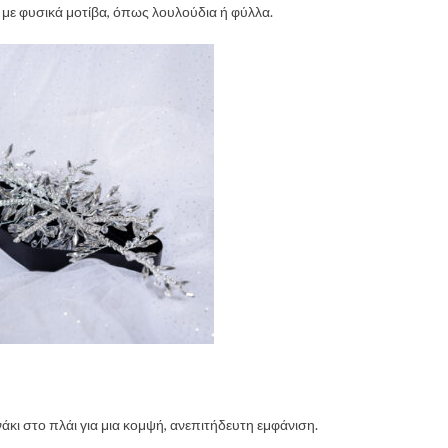
ια με φυσικά μοτίβα, όπως λουλούδια ή φύλλα.
άκι στο πλάι για μια κομψή, ανεπιτήδευτη εμφάνιση.