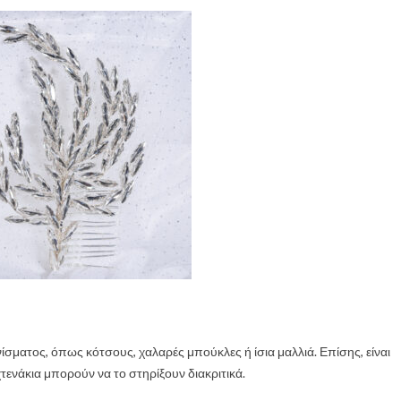
ίσματος, όπως κότσους, χαλαρές μπούκλες ή ίσια μαλλιά. Επίσης, είναι
τενάκια μπορούν να το στηρίξουν διακριτικά.