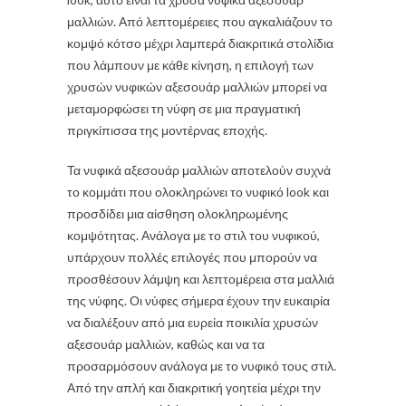
μαλλιών. Από λεπτομέρειες που αγκαλιάζουν το
κομψό κότσο μέχρι λαμπερά διακριτικά στολίδια
που λάμπουν με κάθε κίνηση, η επιλογή των
χρυσών νυφικών αξεσουάρ μαλλιών μπορεί να
μεταμορφώσει τη νύφη σε μια πραγματική
πριγκίπισσα της μοντέρνας εποχής.
Τα νυφικά αξεσουάρ μαλλιών αποτελούν συχνά
το κομμάτι που ολοκληρώνει το νυφικό look και
προσδίδει μια αίσθηση ολοκληρωμένης
κομψότητας. Ανάλογα με το στιλ του νυφικού,
υπάρχουν πολλές επιλογές που μπορούν να
προσθέσουν λάμψη και λεπτομέρεια στα μαλλιά
της νύφης. Οι νύφες σήμερα έχουν την ευκαιρία
να διαλέξουν από μια ευρεία ποικιλία χρυσών
αξεσουάρ μαλλιών, καθώς και να τα
προσαρμόσουν ανάλογα με το νυφικό τους στιλ.
Από την απλή και διακριτική γοητεία μέχρι την