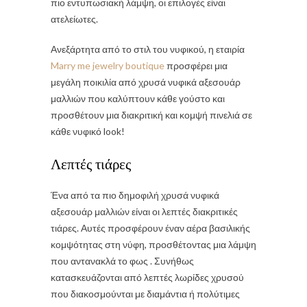
πιο εντυπωσιακή λάμψη, οι επιλογές είναι
ατελείωτες.
Ανεξάρτητα από το στιλ του νυφικού, η εταιρία
Marry me jewelry boutique
προσφέρει μια
μεγάλη ποικιλία από χρυσά νυφικά αξεσουάρ
μαλλιών που καλύπτουν κάθε γούστο και
προσθέτουν μια διακριτική και κομψή πινελιά σε
κάθε νυφικό look!
Λεπτές τιάρες
Ένα από τα πιο δημοφιλή χρυσά νυφικά
αξεσουάρ μαλλιών είναι οι λεπτές διακριτικές
τιάρες. Αυτές προσφέρουν έναν αέρα βασιλικής
κομψότητας στη νύφη, προσθέτοντας μια λάμψη
που αντανακλά το φως . Συνήθως
κατασκευάζονται από λεπτές λωρίδες χρυσού
που διακοσμούνται με διαμάντια ή πολύτιμες