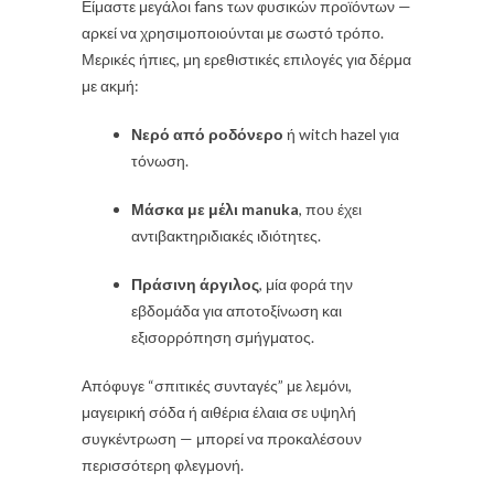
Είμαστε μεγάλοι fans των φυσικών προϊόντων —
αρκεί να χρησιμοποιούνται με σωστό τρόπο.
Μερικές ήπιες, μη ερεθιστικές επιλογές για δέρμα
με ακμή:
Νερό από ροδόνερο
ή witch hazel για
τόνωση.
Μάσκα με μέλι manuka
, που έχει
αντιβακτηριδιακές ιδιότητες.
Πράσινη άργιλος
, μία φορά την
εβδομάδα για αποτοξίνωση και
εξισορρόπηση σμήγματος.
Απόφυγε “σπιτικές συνταγές” με λεμόνι,
μαγειρική σόδα ή αιθέρια έλαια σε υψηλή
συγκέντρωση — μπορεί να προκαλέσουν
περισσότερη φλεγμονή.