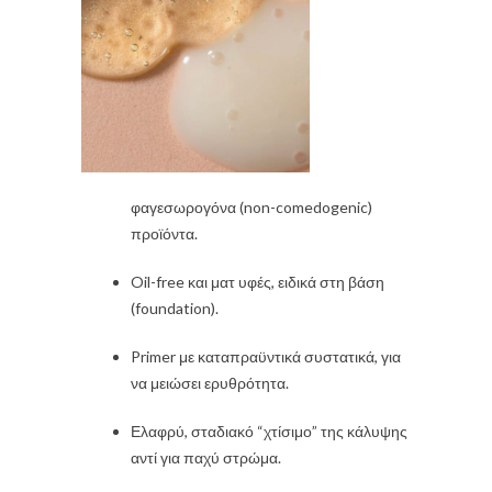
φαγεσωρογόνα (non-comedogenic)
προϊόντα.
Oil-free και ματ υφές, ειδικά στη βάση
(foundation).
Primer με καταπραϋντικά συστατικά, για
να μειώσει ερυθρότητα.
Ελαφρύ, σταδιακό “χτίσιμο” της κάλυψης
αντί για παχύ στρώμα.