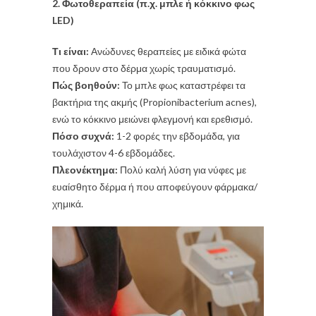
2. Φωτοθεραπεία (π.χ. μπλε ή κόκκινο φως
LED)
Τι είναι:
Ανώδυνες θεραπείες με ειδικά φώτα
που δρουν στο δέρμα χωρίς τραυματισμό.
Πώς βοηθούν:
Το μπλε φως καταστρέφει τα
βακτήρια της ακμής (Propionibacterium acnes),
ενώ το κόκκινο μειώνει φλεγμονή και ερεθισμό.
Πόσο συχνά:
1-2 φορές την εβδομάδα, για
τουλάχιστον 4-6 εβδομάδες.
Πλεονέκτημα:
Πολύ καλή λύση για νύφες με
ευαίσθητο δέρμα ή που αποφεύγουν φάρμακα/
χημικά.