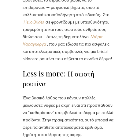
επιβαρύνεις — με φυσικά βήματα, σωστά
καλλυντικά και καθοδήγηση από ειδικούς. Στο
Hello Brides
, σε φροντίζουμε με υπευθυνότητα,
τρυφερότητα και τους σωστούς ανθρώπους
δίπλα σου – όπως τη δερματολόγο
Ντόρα
Καραγιωργα
, που μας έδωσε τις πιο ασφαλείς
και αποτελεσματικές συμβουλές για μια bridal
skincare ρουτίνα που σέβεται το ακνεϊκό δέρμα!
Less is more: Η σωστή
ρουτίνα
Ένα βασικό λάθος που κάνουν πολλές
μέλλουσες νύφες με ακμή είναι ότι προσπαθούν
να “καθαρίσουν” υπερβολικά το δέρμα με πολλά
προϊόντα. Στην πραγματικότητα, αυτό μπορεί να
φέρει τα αντίθετα αποτελέσματα: ερεθισμό,
ξηρότητα και έξαρση της ακμής.