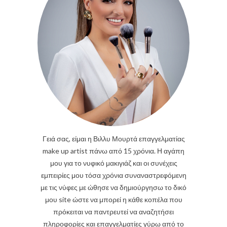
Γειά σας, είμαι η Βιλλυ Μουρτά επαγγελματίας
make up artist πάνω από 15 χρόνια. Η αγάπη
μου για το νυφικό μακιγιάζ και οι συνέχεις
εμπειρίες μου τόσα χρόνια συναναστρεφόμενη
με τις νύφες με ώθησε να δημιούργησω το δικό
μου site ώστε να μπορεί η κάθε κοπέλα που
πρόκειται να παντρευτεί να αναζητήσει
πληροφορίες και επαγγελματίες γύρω από το