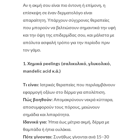
Αν η ακμή σου είναι πιο έντονη ή επίμονη, η
επίσκεψη σε έναν δερματολόγο είναι
απαραίτητη. Υπάρχουν σύγχρονες θεραπείες
που μπορούν να βελτιώσουν σημαντικά την υφή
και την όψη της επιδερμίδας σου, και μάλιστα με
απόλυτα ασφαλή τρόπο για την περίοδο πριν
τον γάμο.
1. Χημικά peelings (σαλικυλικό, γλυκολικό,
mandelic acid κ.ά.)
Τι είναι:
Ιατρικές θεραπείες που περιλαμβάνουν
εφαρμογή οξέων στο δέρμα για απολέπιση.
Πώς βοηθούν:
Απομακρύνουν νεκρά κύτταρα,
αποσυμφορούν τους πόρους, μειώνουν
σημάδια και λιπαρότητα.
Ιδανικά για:
Ήπια έως μέτρια ακμή, δέρμα με
θαμπάδα ή ήπια ουλάκια.
Πότε γίνονται:
Συνήθως γίνονται ανά 15–30