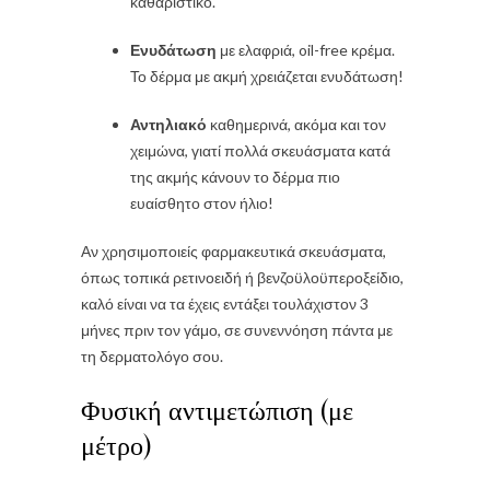
καθαριστικό.
Ενυδάτωση
με ελαφριά, oil-free κρέμα.
Το δέρμα με ακμή χρειάζεται ενυδάτωση!
Αντηλιακό
καθημερινά, ακόμα και τον
χειμώνα, γιατί πολλά σκευάσματα κατά
της ακμής κάνουν το δέρμα πιο
ευαίσθητο στον ήλιο!
Αν χρησιμοποιείς φαρμακευτικά σκευάσματα,
όπως τοπικά ρετινοειδή ή βενζοϋλοϋπεροξείδιο,
καλό είναι να τα έχεις εντάξει τουλάχιστον 3
μήνες πριν τον γάμο, σε συνεννόηση πάντα με
τη δερματολόγο σου.
Φυσική αντιμετώπιση (με
μέτρο)