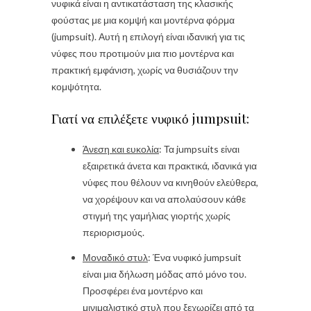
νυφικά είναι η αντικατάσταση της κλασικής
φούστας με μια κομψή και μοντέρνα φόρμα
(jumpsuit). Αυτή η επιλογή είναι ιδανική για τις
νύφες που προτιμούν μια πιο μοντέρνα και
πρακτική εμφάνιση, χωρίς να θυσιάζουν την
κομψότητα.
Γιατί να επιλέξετε νυφικό jumpsuit:
Άνεση και ευκολία
: Τα jumpsuits είναι
εξαιρετικά άνετα και πρακτικά, ιδανικά για
νύφες που θέλουν να κινηθούν ελεύθερα,
να χορέψουν και να απολαύσουν κάθε
στιγμή της γαμήλιας γιορτής χωρίς
περιορισμούς.
Μοναδικό στυλ
: Ένα νυφικό jumpsuit
είναι μια δήλωση μόδας από μόνο του.
Προσφέρει ένα μοντέρνο και
μινιμαλιστικό στυλ που ξεχωρίζει από τα