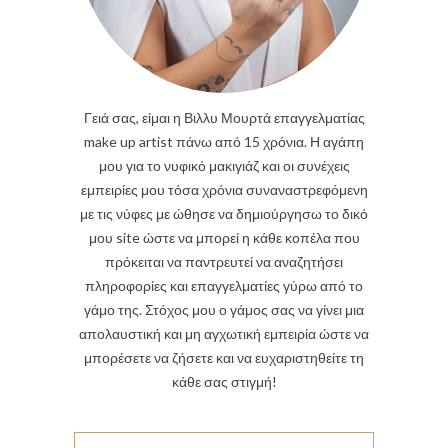
Γειά σας, είμαι η Βιλλυ Μουρτά επαγγελματίας
make up artist πάνω από 15 χρόνια. Η αγάπη
μου για το νυφικό μακιγιάζ και οι συνέχεις
εμπειρίες μου τόσα χρόνια συναναστρεφόμενη
με τις νύφες με ώθησε να δημιούργησω το δικό
μου site ώστε να μπορεί η κάθε κοπέλα που
πρόκειται να παντρευτεί να αναζητήσει
πληροφορίες και επαγγελματίες γύρω από το
γάμο της. Στόχος μου ο γάμος σας να γίνει μια
απολαυστική και μη αγχωτική εμπειρία ώστε να
μπορέσετε να ζήσετε και να ευχαριστηθείτε τη
κάθε σας στιγμή!