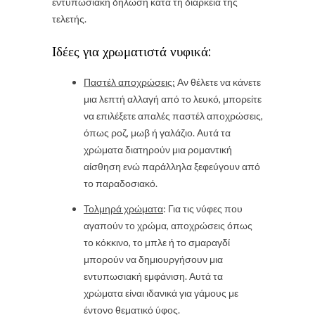
εντυπωσιακή δήλωση κατά τη διάρκεια της
τελετής.
Ιδέες για χρωματιστά νυφικά:
Παστέλ αποχρώσεις:
Αν θέλετε να κάνετε
μια λεπτή αλλαγή από το λευκό, μπορείτε
να επιλέξετε απαλές παστέλ αποχρώσεις,
όπως ροζ, μωβ ή γαλάζιο. Αυτά τα
χρώματα διατηρούν μια ρομαντική
αίσθηση ενώ παράλληλα ξεφεύγουν από
το παραδοσιακό.
Τολμηρά χρώματα
: Για τις νύφες που
αγαπούν το χρώμα, αποχρώσεις όπως
το κόκκινο, το μπλε ή το σμαραγδί
μπορούν να δημιουργήσουν μια
εντυπωσιακή εμφάνιση. Αυτά τα
χρώματα είναι ιδανικά για γάμους με
έντονο θεματικό ύφος.