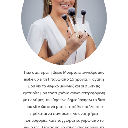
Γειά σας, είμαι η Βιλλυ Μουρτά επαγγελματίας
make up artist πάνω από 15 χρόνια. Η αγάπη
μου για το νυφικό μακιγιάζ και οι συνέχεις
εμπειρίες μου τόσα χρόνια συναναστρεφόμενη
με τις νύφες με ώθησε να δημιούργησω το δικό
μου site ώστε να μπορεί η κάθε κοπέλα που
πρόκειται να παντρευτεί να αναζητήσει
πληροφορίες και επαγγελματίες γύρω από το
γάμο της. Στόχος μου ο γάμος σας να γίνει μια