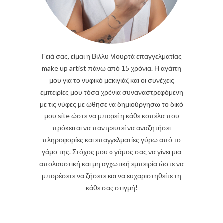
Γειά σας, είμαι η Βιλλυ Μουρτά επαγγελματίας
make up artist πάνω από 15 χρόνια. Η αγάπη
μου για το νυφικό μακιγιάζ και οι συνέχεις
εμπειρίες μου τόσα χρόνια συναναστρεφόμενη
με τις νύφες με ώθησε να δημιούργησω το δικό
μου site ώστε να μπορεί η κάθε κοπέλα που
πρόκειται να παντρευτεί να αναζητήσει
πληροφορίες και επαγγελματίες γύρω από το
γάμο της. Στόχος μου ο γάμος σας να γίνει μια
απολαυστική και μη αγχωτική εμπειρία ώστε να
μπορέσετε να ζήσετε και να ευχαριστηθείτε τη
κάθε σας στιγμή!