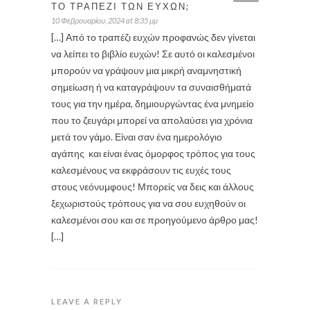
ΤΟ ΤΡΑΠΈΖΙ ΤΩΝ ΕΥΧΏΝ;
10 Φεβρουαρίου, 2024 at 8:35 μμ
[…] Από το τραπέζι ευχών προφανώς δεν γίνεται
να λείπει το βιβλίο ευχών! Σε αυτό οι καλεσμένοι
μπορούν να γράψουν μια μικρή αναμνηστική
σημείωση ή να καταγράψουν τα συναισθήματά
τους για την ημέρα, δημιουργώντας ένα μνημείο
που το ζευγάρι μπορεί να απολαύσει για χρόνια
μετά τον γάμο. Είναι σαν ένα ημερολόγιο
αγάπης και είναι ένας όμορφος τρόπος για τους
καλεσμένους να εκφράσουν τις ευχές τους
στους νεόνυμφους! Μπορείς να δεις και άλλους
ξεχωριστούς τρόπους για να σου ευχηθούν οι
καλεσμένοι σου και σε προηγούμενο άρθρο μας!
[…]
LEAVE A REPLY