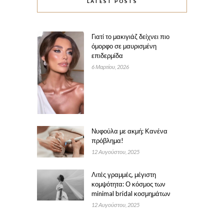
LATEST POSTS
Γιατί το μακιγιάζ δείχνει πιο
όμορφο σε μαυρισμένη
επιδερμίδα
6 Μαρτίου, 2026
Νυφούλα με ακμή; Κανένα
πρόβλημα!
12 Αυγούστου, 2025
Λιτές γραμμές, μέγιστη
κομψότητα: Ο κόσμος των
minimal bridal κοσμημάτων
12 Αυγούστου, 2025