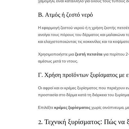
χαμομήλι, είναι κατάλληλο για όλους τους τύπους 
Β. Ατμός ή ζεστό νερό
Η εφαρμογή ζεστού νερού ή η χρήση ζεστής πετσέ
ανοίγει τους πόρους του δέρματος και μαλακώνει τα
και ελαχιστοποιώντας τις κοκκινίλες και τα κοψίματα
Χρησιμοποιήστε μια
ζεστή πετσέτα
για περίπου 2
αμέσως μετά το ντους.
Γ. Χρήση προϊόντων ξυρίσματος με ε
Οι αφροί και οι κρέμες ξυρίσματος που περιέχουν 
προστασία στο δέρμα κατά τη διάρκεια του ξυρίσμα
Επιλέξτε
κρέμες ξυρίσματος
χωρίς οινόπνευμα, με 
2. Τεχνική ξυρίσματος: Πώς να 