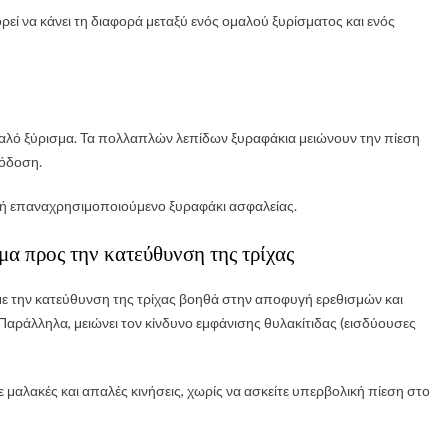
ρεί να κάνει τη διαφορά μεταξύ ενός ομαλού ξυρίσματος και ενός
απαλό ξύρισμα. Τα πολλαπλών λεπίδων ξυραφάκια μειώνουν την πίεση
πόδοση.
ς ή επαναχρησιμοποιούμενο ξυραφάκι ασφαλείας.
μα προς την κατεύθυνση της τρίχας
με την κατεύθυνση της τρίχας βοηθά στην αποφυγή ερεθισμών και
Παράλληλα, μειώνει τον κίνδυνο εμφάνισης θυλακίτιδας (εισδύουσες
ε μαλακές και απαλές κινήσεις, χωρίς να ασκείτε υπερβολική πίεση στο