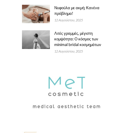
Νυφούλα με ακμή; Κανένα
πρόβλημα!
12 Αυγούστου, 2025
Λιτές γραμμές, μέγιστη
κομψότητα: Ο κόσμος των
minimal bridal κοσμημάτων
12 Αυγούστου, 2025