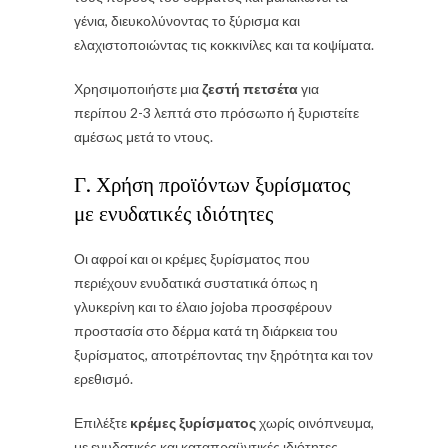
γένια, διευκολύνοντας το ξύρισμα και
ελαχιστοποιώντας τις κοκκινίλες και τα κοψίματα.
Χρησιμοποιήστε μια
ζεστή πετσέτα
για
περίπου 2-3 λεπτά στο πρόσωπο ή ξυριστείτε
αμέσως μετά το ντους.
Γ. Χρήση προϊόντων ξυρίσματος
με ενυδατικές ιδιότητες
Οι αφροί και οι κρέμες ξυρίσματος που
περιέχουν ενυδατικά συστατικά όπως η
γλυκερίνη και το έλαιο jojoba προσφέρουν
προστασία στο δέρμα κατά τη διάρκεια του
ξυρίσματος, αποτρέποντας την ξηρότητα και τον
ερεθισμό.
Επιλέξτε
κρέμες ξυρίσματος
χωρίς οινόπνευμα,
με ενυδατικές και καταπραϋντικές ιδιότητες.